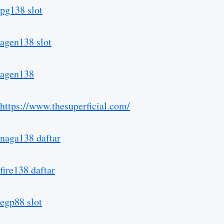
pg138 slot
agen138 slot
agen138
https://www.thesuperficial.com/
naga138 daftar
fire138 daftar
egp88 slot