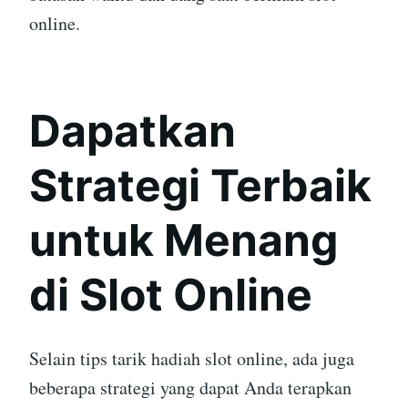
online.
Dapatkan
Strategi Terbaik
untuk Menang
di Slot Online
Selain tips tarik hadiah slot online, ada juga
beberapa strategi yang dapat Anda terapkan