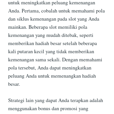
untuk meningkatkan peluang kemenangan
Anda. Pertama, cobalah untuk memahami pola
dan siklus kemenangan pada slot yang Anda
mainkan. Beberapa slot memiliki pola
kemenangan yang mudah ditebak, seperti
memberikan hadiah besar setelah beberapa
kali putaran kecil yang tidak memberikan
kemenangan sama sekali. Dengan memahami
pola tersebut, Anda dapat meningkatkan
peluang Anda untuk memenangkan hadiah
besar.
Strategi lain yang dapat Anda terapkan adalah
menggunakan bonus dan promosi yang