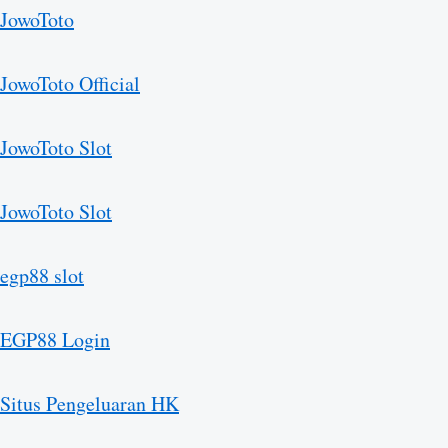
JowoToto
JowoToto Official
JowoToto Slot
JowoToto Slot
egp88 slot
EGP88 Login
Situs Pengeluaran HK