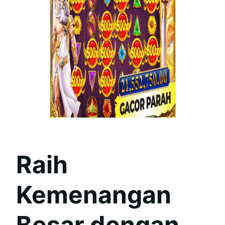
Raih
Kemenangan
Besar dengan