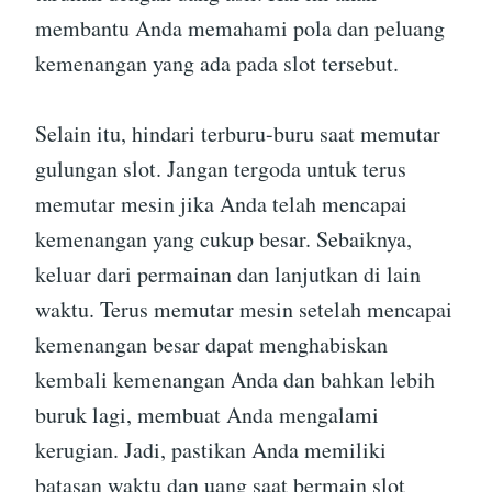
membantu Anda memahami pola dan peluang
kemenangan yang ada pada slot tersebut.
Selain itu, hindari terburu-buru saat memutar
gulungan slot. Jangan tergoda untuk terus
memutar mesin jika Anda telah mencapai
kemenangan yang cukup besar. Sebaiknya,
keluar dari permainan dan lanjutkan di lain
waktu. Terus memutar mesin setelah mencapai
kemenangan besar dapat menghabiskan
kembali kemenangan Anda dan bahkan lebih
buruk lagi, membuat Anda mengalami
kerugian. Jadi, pastikan Anda memiliki
batasan waktu dan uang saat bermain slot