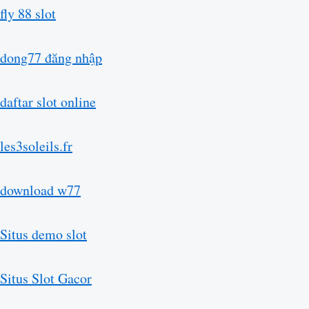
fly 88 slot
dong77 đăng nhập
daftar slot online
les3soleils.fr
download w77
Situs demo slot
Situs Slot Gacor