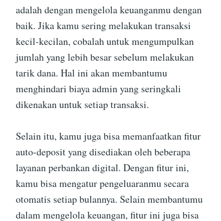
adalah dengan mengelola keuanganmu dengan
baik. Jika kamu sering melakukan transaksi
kecil-kecilan, cobalah untuk mengumpulkan
jumlah yang lebih besar sebelum melakukan
tarik dana. Hal ini akan membantumu
menghindari biaya admin yang seringkali
dikenakan untuk setiap transaksi.
Selain itu, kamu juga bisa memanfaatkan fitur
auto-deposit yang disediakan oleh beberapa
layanan perbankan digital. Dengan fitur ini,
kamu bisa mengatur pengeluaranmu secara
otomatis setiap bulannya. Selain membantumu
dalam mengelola keuangan, fitur ini juga bisa