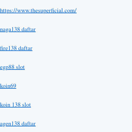
https://www.thesuperficial.com/
naga138 daftar
fire138 daftar
egp88 slot
koin69
koin 138 slot
agen138 daftar