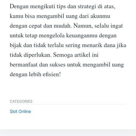
Dengan mengikuti tips dan strategi di atas,
kamu bisa mengambil uang dari akunmu
dengan cepat dan mudah. Namun, selalu ingat
untuk tetap mengelola keuanganmu dengan
bijak dan tidak terlalu sering menarik dana jika
tidak diperlukan. Semoga artikel ini
bermanfaat dan sukses untuk mengambil uang
dengan lebih efisien!
CATEGORIES
Slot Online