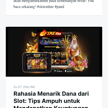
akan mengantarkanmu pada kemenangan besar! Yuk
baca sekarang! #slotonline #pand
SLOT ONLINE
Rahasia Menarik Dana dari
Slot: Tips Ampuh untuk