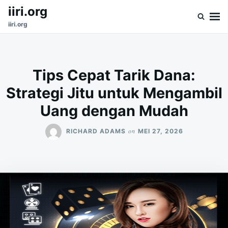
Skip
Search
iiri.org
to
for:
iiri.org
content
Tips Cepat Tarik Dana:
Strategi Jitu untuk Mengambil
Uang dengan Mudah
on
RICHARD ADAMS
MEI 27, 2026