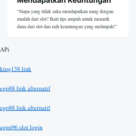
Mendapatkan Keuntungan
“Siapa yang tidak suka mendapatkan uang dengan
mudah dari slot? Ikuti tips ampuh untuk menarik
dana dari slot dan raih keuntungan yang melimpah!”
APi
king138 link
egp88 link alternatif
egp88 link alternatif
agen96 slot login