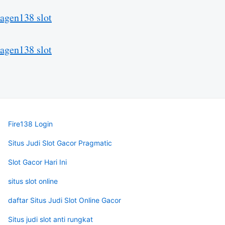
agen138 slot
agen138 slot
Fire138 Login
Situs Judi Slot Gacor Pragmatic
Slot Gacor Hari Ini
situs slot online
daftar Situs Judi Slot Online Gacor
Situs judi slot anti rungkat