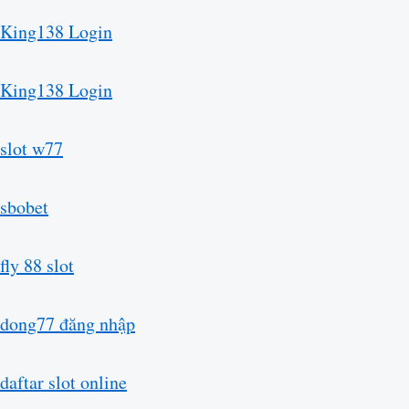
King138 Login
King138 Login
slot w77
sbobet
fly 88 slot
dong77 đăng nhập
daftar slot online