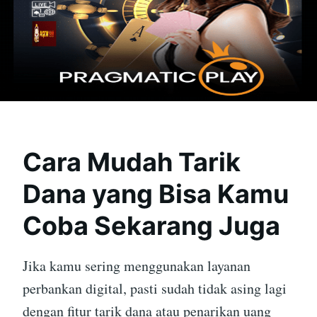
Cara Mudah Tarik
Dana yang Bisa Kamu
Coba Sekarang Juga
Jika kamu sering menggunakan layanan
perbankan digital, pasti sudah tidak asing lagi
dengan fitur tarik dana atau penarikan uang