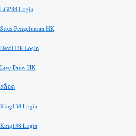
EGP88 Login
Situs Pengeluaran HK
Devil138 Login
Live Draw HK
สล็อต
King138 Login
King138 Login