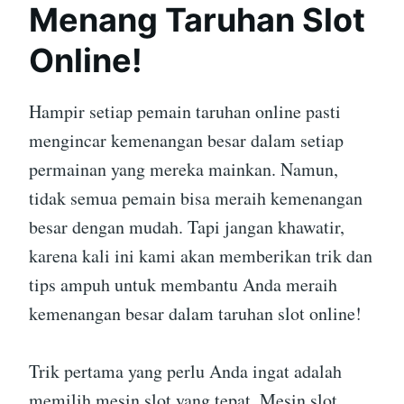
Menang Taruhan Slot
Online!
Hampir setiap pemain taruhan online pasti
mengincar kemenangan besar dalam setiap
permainan yang mereka mainkan. Namun,
tidak semua pemain bisa meraih kemenangan
besar dengan mudah. Tapi jangan khawatir,
karena kali ini kami akan memberikan trik dan
tips ampuh untuk membantu Anda meraih
kemenangan besar dalam taruhan slot online!
Trik pertama yang perlu Anda ingat adalah
memilih mesin slot yang tepat. Mesin slot