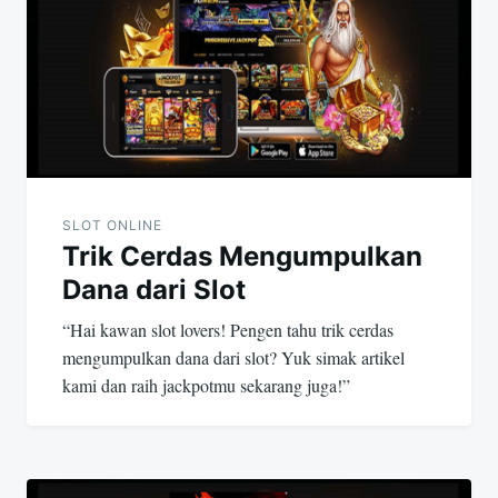
SLOT ONLINE
Trik Cerdas Mengumpulkan
Dana dari Slot
“Hai kawan slot lovers! Pengen tahu trik cerdas
mengumpulkan dana dari slot? Yuk simak artikel
kami dan raih jackpotmu sekarang juga!”