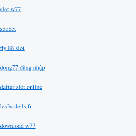
slot w77
sbobet
fly 88 slot
dong77 đăng nhập
daftar slot online
les3soleils.fr
download w77