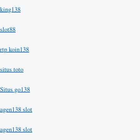
king138
slot88
rtp koin138
situs toto
Situs go138
agen138 slot
agen138 slot