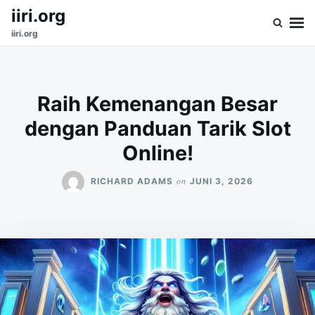
Skip
Search
iiri.org
to
for:
iiri.org
content
Raih Kemenangan Besar
dengan Panduan Tarik Slot
Online!
on
RICHARD ADAMS
JUNI 3, 2026