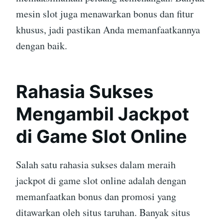
mesin slot juga menawarkan bonus dan fitur
khusus, jadi pastikan Anda memanfaatkannya
dengan baik.
Rahasia Sukses
Mengambil Jackpot
di Game Slot Online
Salah satu rahasia sukses dalam meraih
jackpot di game slot online adalah dengan
memanfaatkan bonus dan promosi yang
ditawarkan oleh situs taruhan. Banyak situs