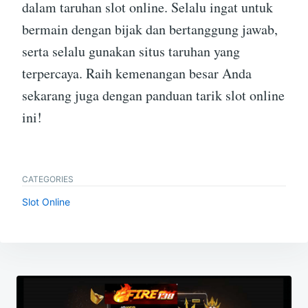
dalam taruhan slot online. Selalu ingat untuk
bermain dengan bijak dan bertanggung jawab,
serta selalu gunakan situs taruhan yang
terpercaya. Raih kemenangan besar Anda
sekarang juga dengan panduan tarik slot online
ini!
CATEGORIES
Slot Online
Navigasi
pos