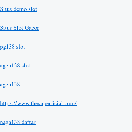
Situs demo slot
Situs Slot Gacor
pg138 slot
agen138 slot
agen138
https://www.thesuperficial.com/
naga138 daftar