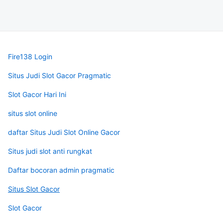
Fire138 Login
Situs Judi Slot Gacor Pragmatic
Slot Gacor Hari Ini
situs slot online
daftar Situs Judi Slot Online Gacor
Situs judi slot anti rungkat
Daftar bocoran admin pragmatic
Situs Slot Gacor
Slot Gacor