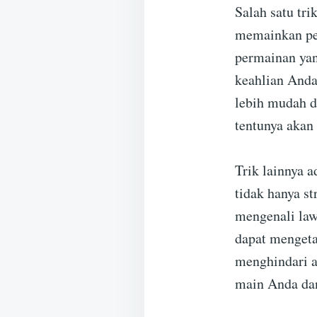
Salah satu tr
memainkan per
permainan ya
keahlian And
lebih mudah d
tentunya aka
Trik lainnya 
tidak hanya s
mengenali law
dapat mengeta
menghindari 
main Anda dan