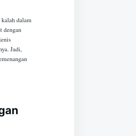
g kalah dalam
t dengan
jenis
ya. Jadi,
 kemenangan
gan