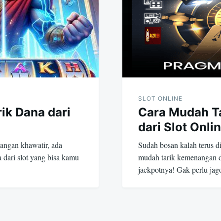
SLOT ONLINE
ik Dana dari
Cara Mudah T
dari Slot Onli
Jangan khawatir, ada
Sudah bosan kalah terus di
 dari slot yang bisa kamu
mudah tarik kemenangan dar
jackpotnya! Gak perlu jago