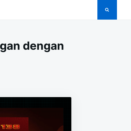
ngan dengan