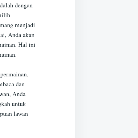
adalah dengan
ilih
emang menjadi
ai, Anda akan
ainan. Hal ini
ainan.
 permainan,
embaca dan
awan, Anda
gkah untuk
mpuan lawan