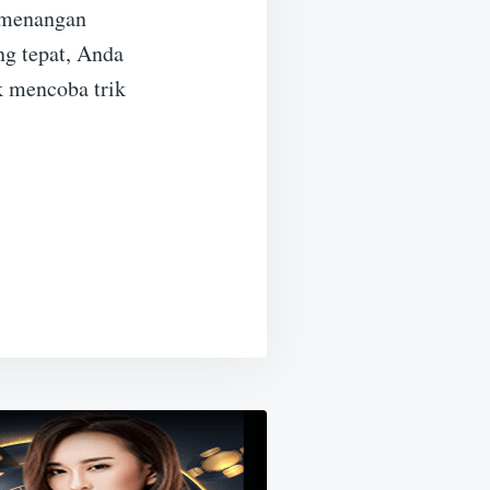
emenangan
ng tepat, Anda
k mencoba trik