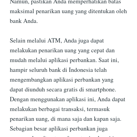
Namun, pastikan Anda memperhatikan batas
maksimal penarikan uang yang ditentukan oleh
bank Anda.
Selain melalui ATM, Anda juga dapat
melakukan penarikan uang yang cepat dan
mudah melalui aplikasi perbankan. Saat ini,
hampir seluruh bank di Indonesia telah
mengembangkan aplikasi perbankan yang
dapat diunduh secara gratis di smartphone.
Dengan menggunakan aplikasi ini, Anda dapat
melakukan berbagai transaksi, termasuk
penarikan uang, di mana saja dan kapan saja.
Sebagian besar aplikasi perbankan juga