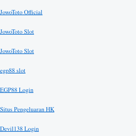
JowoToto Official
JowoToto Slot
JowoToto Slot
egp88 slot
EGP88 Login
Situs Pengeluaran HK
Devil138 Login