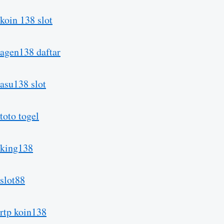
koin 138 slot
agen138 daftar
asu138 slot
toto togel
king138
slot88
rtp koin138