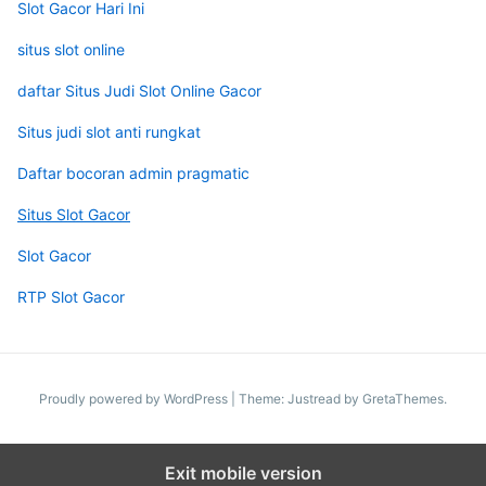
Slot Gacor Hari Ini
situs slot online
daftar Situs Judi Slot Online Gacor
Situs judi slot anti rungkat
Daftar bocoran admin pragmatic
Situs Slot Gacor
Slot Gacor
RTP Slot Gacor
Proudly powered by WordPress
|
Theme: Justread by
GretaThemes
.
Exit mobile version