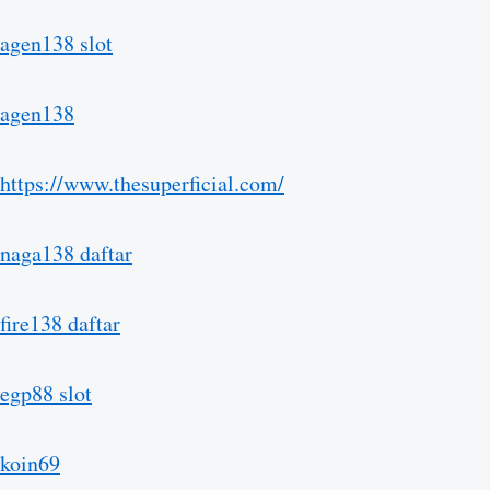
agen138 slot
agen138
https://www.thesuperficial.com/
naga138 daftar
fire138 daftar
egp88 slot
koin69