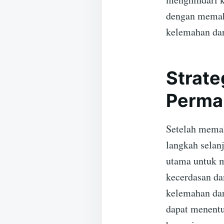
dengan memaha
kelemahan da
Strat
Perma
Setelah memah
langkah selanj
utama untuk 
kecerdasan da
kelemahan dar
dapat menentu