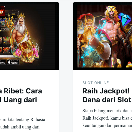
SLOT ONLINE
 Ribet: Cara
Raih Jackpot!
 Uang dari
Dana dari Slot
Siapa bilang menarik dana d
Raih Jackpot!, kamu bisa
aru kita tentang Rahasia
keuntungan dari permainan
udah ambil uang dari