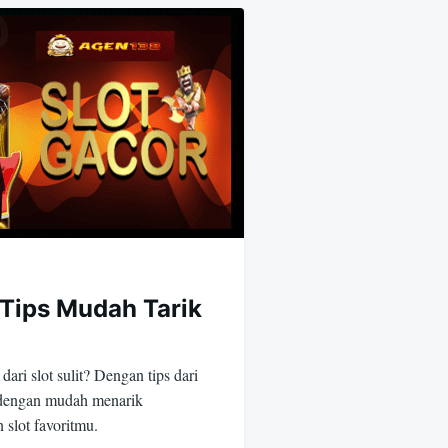
 Tips Mudah Tarik
ari slot sulit? Dengan tips dari
 dengan mudah menarik
 slot favoritmu.