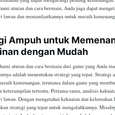
mi aturan dan cara bermain, Anda juga dapat menget
ri lawan dan memanfaatkannya untuk meraih kemenang
egi Ampuh untuk Memena
inan dengan Mudah
ami aturan dan cara bermain dari game yang Anda ma
utnya adalah menentukan strategi yang tepat. Strategi 
meraih kemenangan, terutama dalam game yang memb
n keterampilan tertentu. Pertama-tama, analisis kekuat
i lawan. Dengan mengetahui kekuatan dan kelemahan 
kan strategi yang tepat untuk mengalahkannya. Misalny