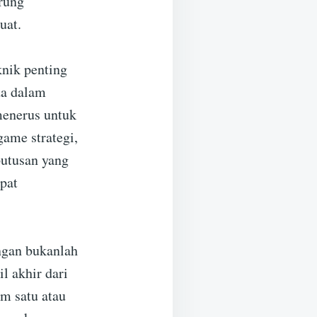
rung
uat.
knik penting
da dalam
menerus untuk
ame strategi,
utusan yang
pat
ngan bukanlah
l akhir dari
am satu atau