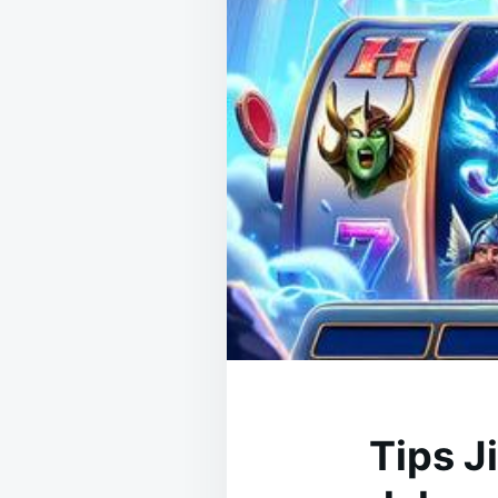
Tips J