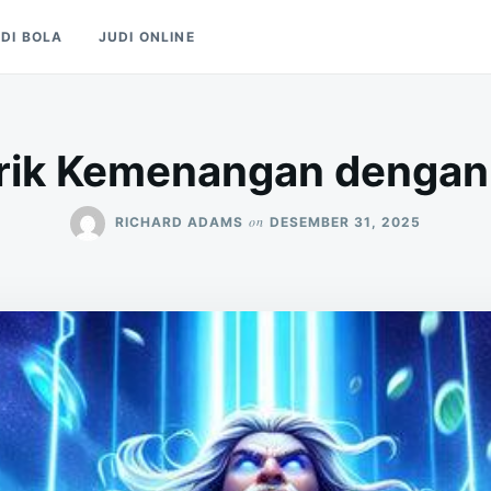
DI BOLA
JUDI ONLINE
arik Kemenangan dengan
on
RICHARD ADAMS
DESEMBER 31, 2025