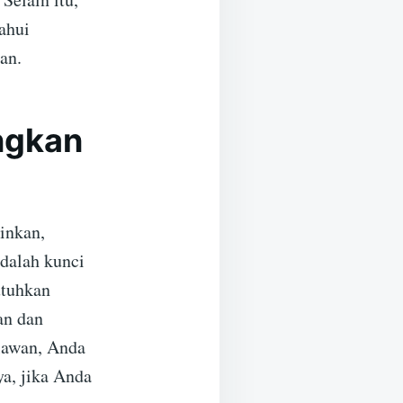
ahui
an.
ngkan
inkan,
adalah kunci
utuhkan
an dan
lawan, Anda
a, jika Anda