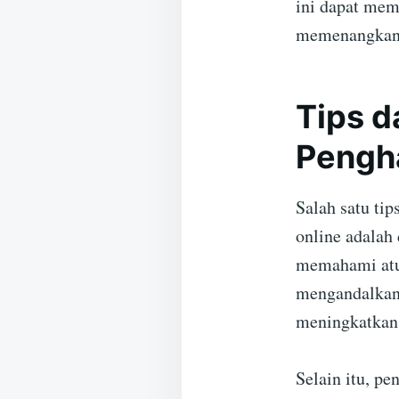
ini dapat mem
memenangkan 
Tips d
Pengha
Salah satu tip
online adalah
memahami atur
mengandalkan 
meningkatkan
Selain itu, p