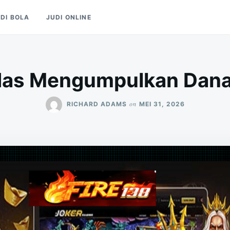
DI BOLA
JUDI ONLINE
das Mengumpulkan Dana 
on
RICHARD ADAMS
MEI 31, 2026