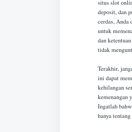
situs slot onl
deposit, dan 
cerdas, Anda
untuk memena
dan ketentuan
tidak mengun
Terakhir, jan
ini dapat mem
kehilangan se
kemenangan yan
Ingatlah bahw
hanya tentan