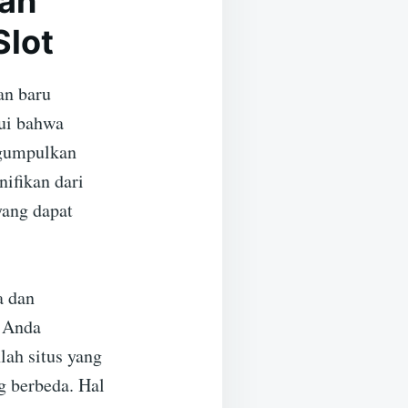
an
Slot
an baru
hui bahwa
ngumpulkan
ifikan dari
yang dapat
a dan
g Anda
hlah situs yang
g berbeda. Hal