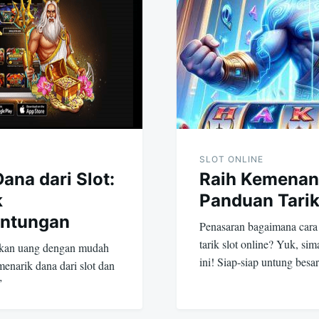
SLOT ONLINE
ana dari Slot:
Raih Kemenan
k
Panduan Tarik
ntungan
Penasaran bagaimana cara
tarik slot online? Yuk, si
tkan uang dengan mudah
ini! Siap-siap untung besa
menarik dana dari slot dan
”