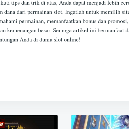
uti tips dan trik di atas, Anda dapat menjadi lebih ce
dana dari permainan slot. Ingatlah untuk memilih sit
mahami permainan, memanfaatkan bonus dan promosi, s
gan kemenangan besar. Semoga artikel ini bermanfaat d
tungan Anda di dunia slot online!