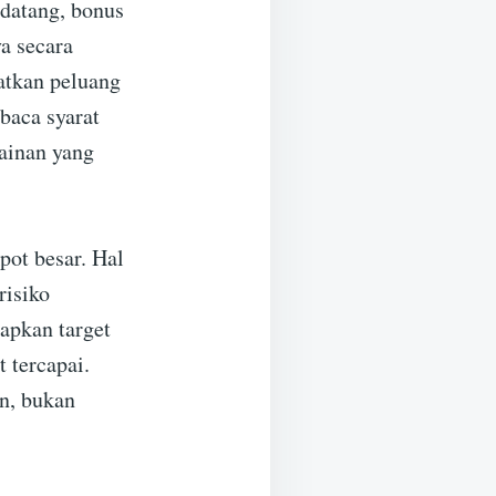
 datang, bonus
a secara
atkan peluang
baca syarat
ainan yang
pot besar. Hal
risiko
apkan target
 tercapai.
n, bukan