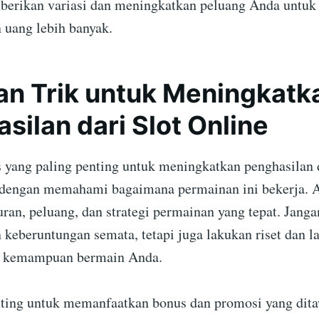
berikan variasi dan meningkatkan peluang Anda untuk
uang lebih banyak.
an Trik untuk Meningkatk
silan dari Slot Online
s yang paling penting untuk meningkatkan penghasilan d
 dengan memahami bagaimana permainan ini bekerja. 
an, peluang, dan strategi permainan yang tepat. Janga
keberuntungan semata, tetapi juga lakukan riset dan l
 kemampuan bermain Anda.
enting untuk memanfaatkan bonus dan promosi yang dit