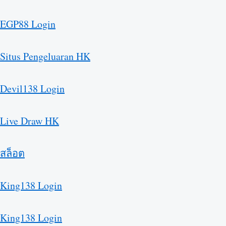
EGP88 Login
Situs Pengeluaran HK
Devil138 Login
Live Draw HK
สล็อต
King138 Login
King138 Login