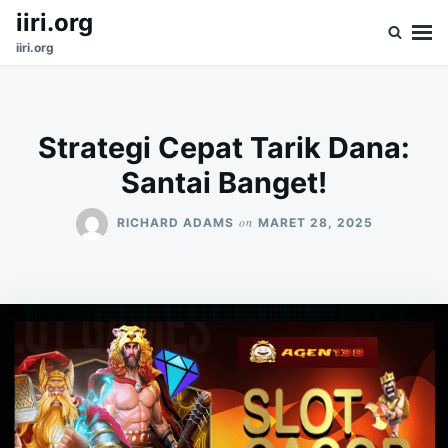
Skip
Search
iiri.org
to
for:
iiri.org
content
Strategi Cepat Tarik Dana:
Santai Banget!
on
RICHARD ADAMS
MARET 28, 2025