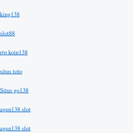
king138
slot88
rtp koin138
situs toto
Situs go138
agen138 slot
agen138 slot