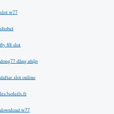
slot w77
sbobet
fly 88 slot
dong77 đăng nhập
daftar slot online
les3soleils.fr
download w77