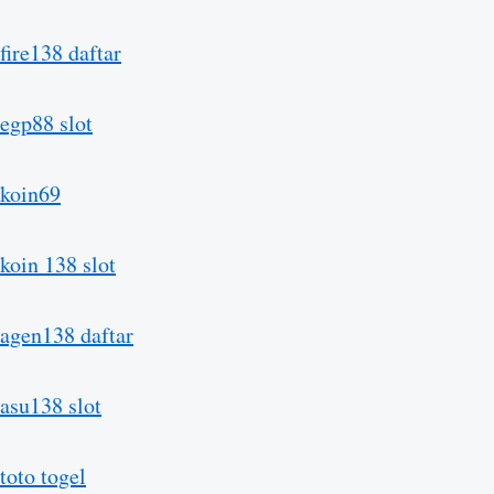
fire138 daftar
egp88 slot
koin69
koin 138 slot
agen138 daftar
asu138 slot
toto togel