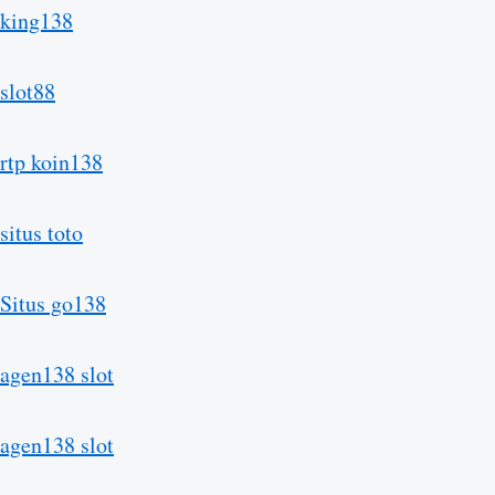
king138
slot88
rtp koin138
situs toto
Situs go138
agen138 slot
agen138 slot