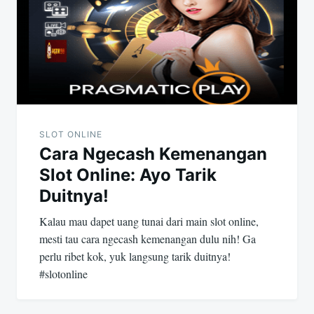
SLOT ONLINE
Cara Ngecash Kemenangan
Slot Online: Ayo Tarik
Duitnya!
Kalau mau dapet uang tunai dari main slot online,
mesti tau cara ngecash kemenangan dulu nih! Ga
perlu ribet kok, yuk langsung tarik duitnya!
#slotonline