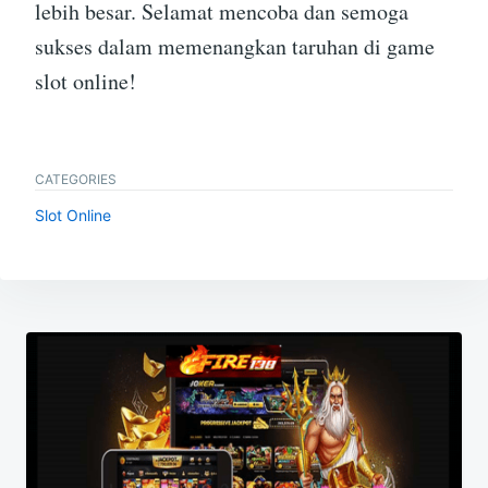
lebih besar. Selamat mencoba dan semoga
sukses dalam memenangkan taruhan di game
slot online!
CATEGORIES
Slot Online
Navigasi
pos