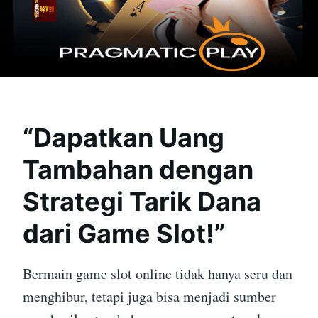
“Dapatkan Uang
Tambahan dengan
Strategi Tarik Dana
dari Game Slot!”
Bermain game slot online tidak hanya seru dan
menghibur, tetapi juga bisa menjadi sumber