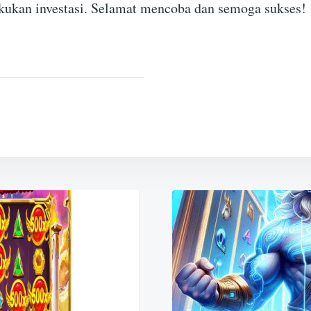
ukan investasi. Selamat mencoba dan semoga sukses!