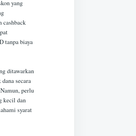
skon yang
ng
n cashback
pat
D tanpa biaya
ang ditawarkan
 dana secara
 Namun, perlu
g kecil dan
ahami syarat