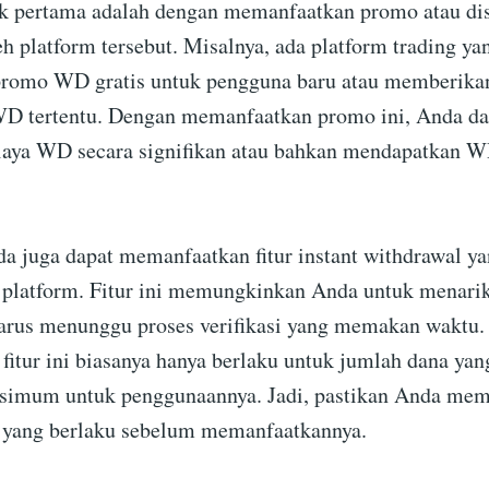
rik pertama adalah dengan memanfaatkan promo atau di
h platform tersebut. Misalnya, ada platform trading ya
romo WD gratis untuk pengguna baru atau memberika
WD tertentu. Dengan memanfaatkan promo ini, Anda da
aya WD secara signifikan atau bahkan mendapatkan W
nda juga dapat memanfaatkan fitur instant withdrawal y
 platform. Fitur ini memungkinkan Anda untuk menarik
harus menunggu proses verifikasi yang memakan waktu.
fitur ini biasanya hanya berlaku untuk jumlah dana yan
simum untuk penggunaannya. Jadi, pastikan Anda mem
 yang berlaku sebelum memanfaatkannya.