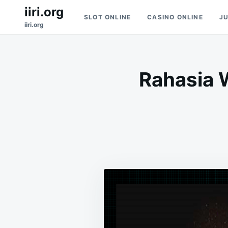
Skip
Search
iiri.org
SLOT ONLINE
CASINO ONLINE
JU
to
for:
iiri.org
content
Rahasia 