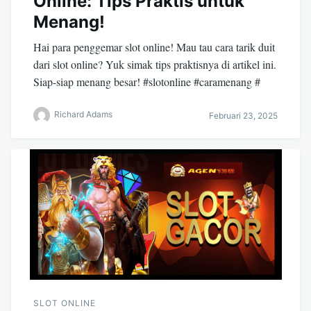
Online: Tips Praktis untuk
Menang!
Hai para penggemar slot online! Mau tau cara tarik duit
dari slot online? Yuk simak tips praktisnya di artikel ini.
Siap-siap menang besar! #slotonline #caramenang #
Richard Adams
Februari 23, 2025
SLOT ONLINE