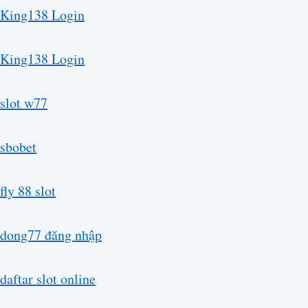
King138 Login
King138 Login
slot w77
sbobet
fly 88 slot
dong77 đăng nhập
daftar slot online