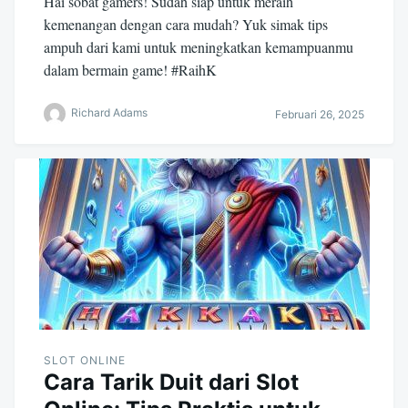
Hai sobat gamers! Sudah siap untuk meraih
kemenangan dengan cara mudah? Yuk simak tips
ampuh dari kami untuk meningkatkan kemampuanmu
dalam bermain game! #RaihK
Richard Adams
Februari 26, 2025
SLOT ONLINE
Cara Tarik Duit dari Slot