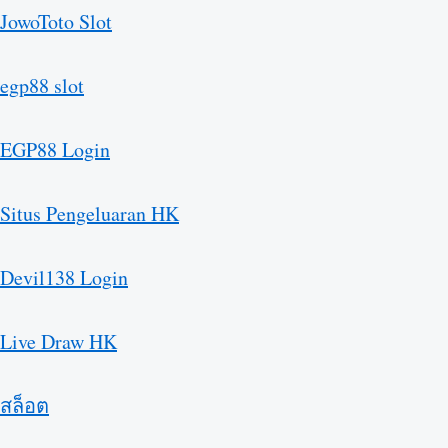
JowoToto Slot
egp88 slot
EGP88 Login
Situs Pengeluaran HK
Devil138 Login
Live Draw HK
สล็อต