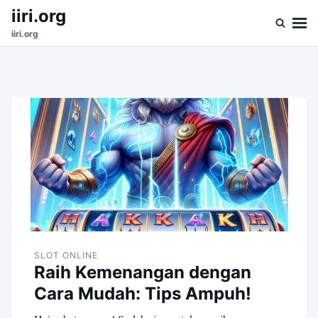
Skip
Search
iiri.org
to
for:
iiri.org
content
SLOT ONLINE
Raih Kemenangan dengan
Cara Mudah: Tips Ampuh!