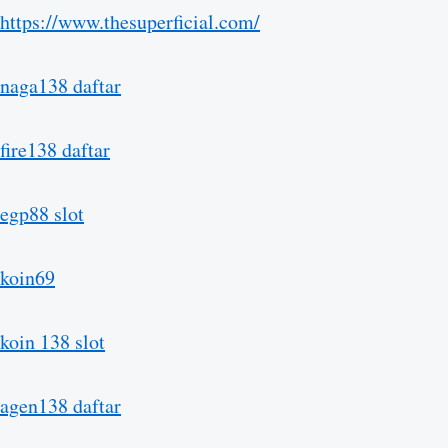
https://www.thesuperficial.com/
naga138 daftar
fire138 daftar
egp88 slot
koin69
koin 138 slot
agen138 daftar