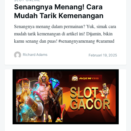
Senangnya Menang! Cara
Mudah Tarik Kemenangan
Senangnya menang dalam permainan? Yuk, simak cara
mudah tarik kemenangan di artikel ini! Dijamin, bikin
kamu senang dan puas! #senangnyamenang #caramud
Richard Adams
Februari 19, 2025