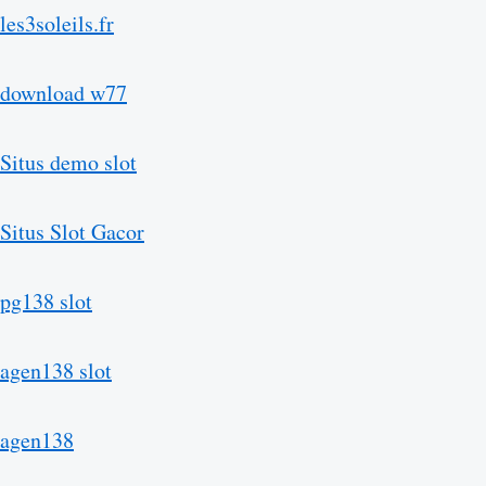
les3soleils.fr
download w77
Situs demo slot
Situs Slot Gacor
pg138 slot
agen138 slot
agen138