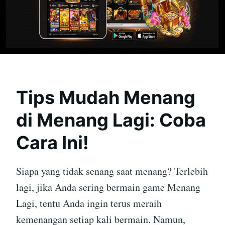
Tips Mudah Menang
di Menang Lagi: Coba
Cara Ini!
Siapa yang tidak senang saat menang? Terlebih
lagi, jika Anda sering bermain game Menang
Lagi, tentu Anda ingin terus meraih
kemenangan setiap kali bermain. Namun,