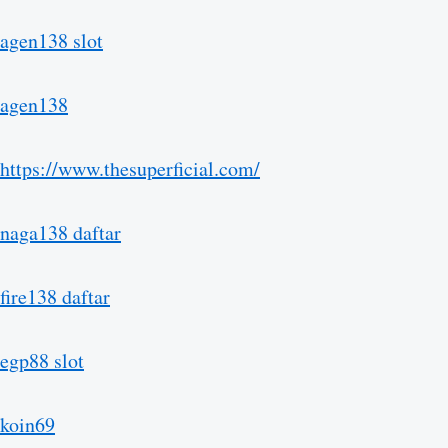
agen138 slot
agen138
https://www.thesuperficial.com/
naga138 daftar
fire138 daftar
egp88 slot
koin69