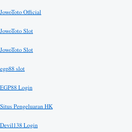
JowoToto Official
JowoToto Slot
JowoToto Slot
egp88 slot
EGP88 Login
Situs Pengeluaran HK
Devil138 Login