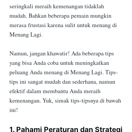
seringkali meraih kemenangan tidaklah
mudah. Bahkan beberapa pemain mungkin
merasa frustasi karena sulit untuk menang di
Menang Lagi.
Namun, jangan khawatir! Ada beberapa tips
yang bisa Anda coba untuk meningkatkan
peluang Anda menang di Menang Lagi. Tips-
tips ini sangat mudah dan sederhana, namun
efektif dalam membantu Anda meraih
kemenangan. Yuk, simak tips-tipsnya di bawah
ini!
1. Pahami Peraturan dan Strategi