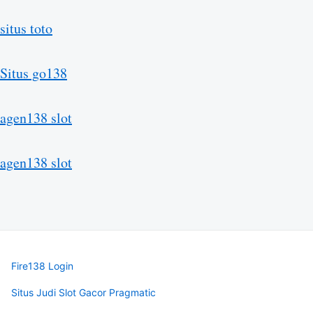
situs toto
Situs go138
agen138 slot
agen138 slot
Fire138 Login
Situs Judi Slot Gacor Pragmatic