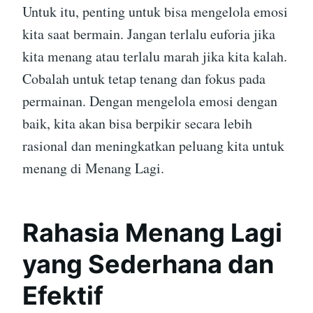
Untuk itu, penting untuk bisa mengelola emosi
kita saat bermain. Jangan terlalu euforia jika
kita menang atau terlalu marah jika kita kalah.
Cobalah untuk tetap tenang dan fokus pada
permainan. Dengan mengelola emosi dengan
baik, kita akan bisa berpikir secara lebih
rasional dan meningkatkan peluang kita untuk
menang di Menang Lagi.
Rahasia Menang Lagi
yang Sederhana dan
Efektif